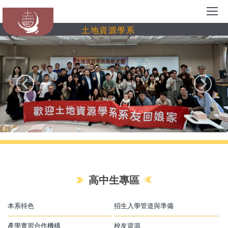
跳
到
土地資源學系
主
要
內
容
區
高中生專區
本系特色
招生入學管道與準備
產學實習合作機構
校友資源